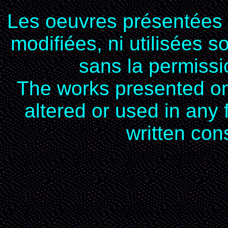
Les oeuvres présentées n
modifiées, ni utilisées 
sans la permissio
The works presented on 
altered or used in any
written cons