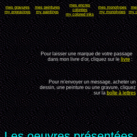
mes encres
mes gravures
mes peintures
mes monotypes
me
colorées
my engravings
my paintings
my monotypes
my c
my colored inks
Pour laisser une marque de votre passage
dans mon livre d'or, cliquez sur le
livre
:
Pour m'envoyer un message, acheter un
dessin, une peinture ou une gravure, cliquez
sur la
boîte à lettres
Les oeuvres présentées n