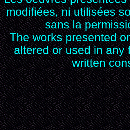
modifiées, ni utilisées 
sans la permissio
The works presented on 
altered or used in any
written cons